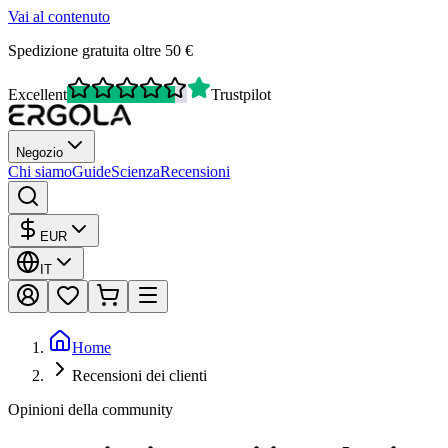
Vai al contenuto
Spedizione gratuita oltre 50 €
Excellent
Trustpilot
Negozio
Chi siamo
Guide
Scienza
Recensioni
EUR
IT
Home
Recensioni dei clienti
Opinioni della community