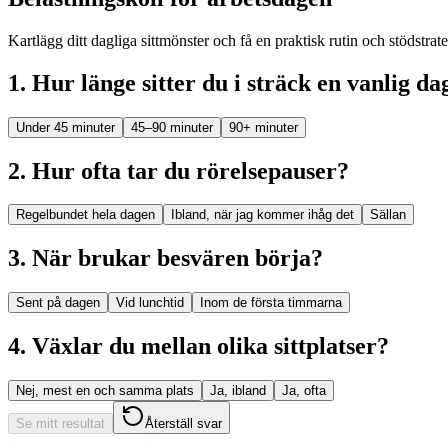
Kartlägg ditt dagliga sittmönster och få en praktisk rutin och stödstrat
1
.
Hur länge sitter du i sträck en vanlig da
Under 45 minuter
45–90 minuter
90+ minuter
2
.
Hur ofta tar du rörelsepauser?
Regelbundet hela dagen
Ibland, när jag kommer ihåg det
Sällan
3
.
När brukar besvären börja?
Sent på dagen
Vid lunchtid
Inom de första timmarna
4
.
Växlar du mellan olika sittplatser?
Nej, mest en och samma plats
Ja, ibland
Ja, ofta
Se mitt resultat
Återställ svar