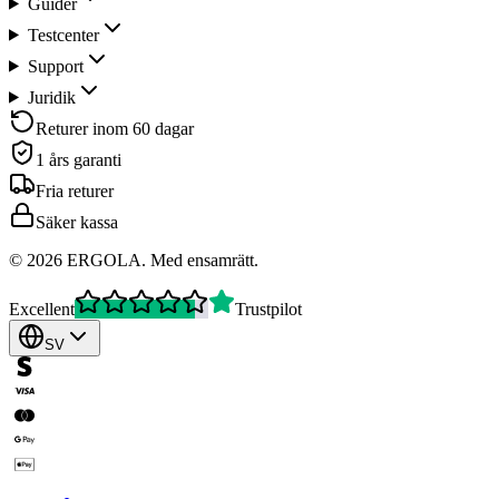
Guider
Testcenter
Support
Juridik
Returer inom 60 dagar
1 års garanti
Fria returer
Säker kassa
©
2026
ERGOLA
.
Med ensamrätt.
Excellent
Trustpilot
SV