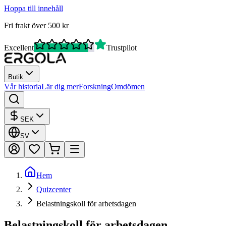
Hoppa till innehåll
Fri frakt över 500 kr
Excellent
Trustpilot
Butik
Vår historia
Lär dig mer
Forskning
Omdömen
SEK
SV
Hem
Quizcenter
Belastningskoll för arbetsdagen
Belastningskoll för arbetsdagen