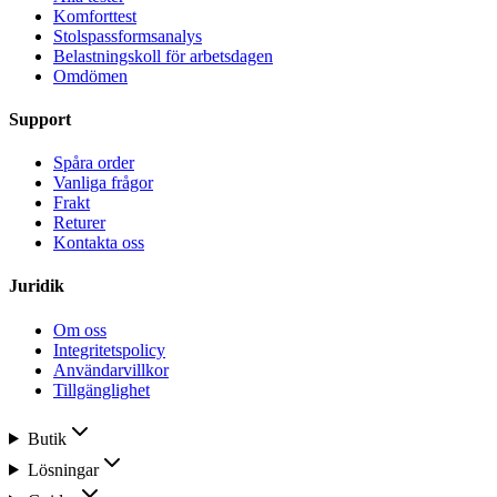
Komforttest
Stolspassformsanalys
Belastningskoll för arbetsdagen
Omdömen
Support
Spåra order
Vanliga frågor
Frakt
Returer
Kontakta oss
Juridik
Om oss
Integritetspolicy
Användarvillkor
Tillgänglighet
Butik
Lösningar